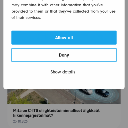
Kuopio pilotoi kunnossapidon reaaliaikaista
may combine it with other information that you’ve
tilannekuvaa
provided to them or that they’ve collected from your use
3.11.2025
of their services.
Allow all
Deny
Show details
Mitä on C-ITS eli yhteistoiminnalliset älykkäät
liikennejärjestelmät?
25.10.2024