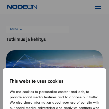
Siirry
Nodeon
sisältöön
Pääval
Kaikki
Tutkimus ja kehitys
This website uses cookies
We use cookies to personalise content and ads, to
provide social media features and to analyse our traffic.
We also share information about your use of our site with
our social media, advertising and analytics partners who