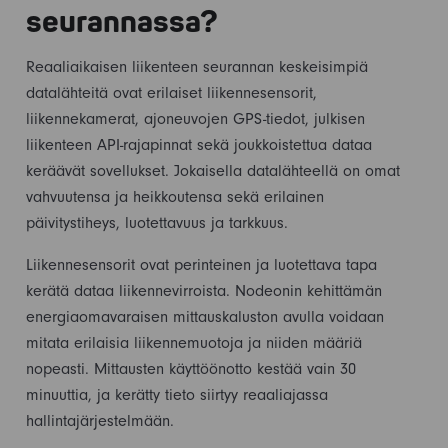
seurannassa?
Reaaliaikaisen liikenteen seurannan keskeisimpiä
datalähteitä ovat erilaiset liikennesensorit,
liikennekamerat, ajoneuvojen GPS-tiedot, julkisen
liikenteen API-rajapinnat sekä joukkoistettua dataa
keräävät sovellukset. Jokaisella datalähteellä on omat
vahvuutensa ja heikkoutensa sekä erilainen
päivitystiheys, luotettavuus ja tarkkuus.
Liikennesensorit ovat perinteinen ja luotettava tapa
kerätä dataa liikennevirroista. Nodeonin kehittämän
energiaomavaraisen mittauskaluston avulla voidaan
mitata erilaisia liikennemuotoja ja niiden määriä
nopeasti. Mittausten käyttöönotto kestää vain 30
minuuttia, ja kerätty tieto siirtyy reaaliajassa
hallintajärjestelmään.