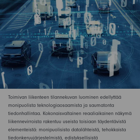
Toimivan liikenteen tilannekuvan luominen edellyttää
monipuolista teknologiaosaamista ja saumatonta
tiedonhallintaa. Kokonaisvaltainen reaaliaikainen näkymä
liikennevirroista rakentuu useista toisiaan täydentävistä
elementeistä: monipuolisista datalähteistä, tehokkaista
tiedonkeruujärjestelmistä, edistyksellisistä