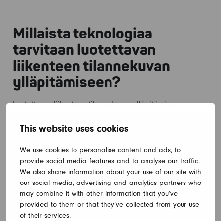
Millaista teknologiaa
tarvitaan luotettavan
liikenteen tilannekuvan
ylläpitämiseen?
Luotettavan liikenteen tilannekuvan ylläpitäminen
edellyttää monipuolista teknologiakokonaisuutta.
This website uses cookies
Keskeisiä elementtejä ovat pilvipalvelut, big data -
alustat, skaalautuvat tietokantaratkaisut, kehittyneet
We use cookies to personalise content and ads, to
analytiikkatyökalut, koneoppimismallit sekä selkeät
provide social media features and to analyse our traffic.
visualisointiteknologiat. Järjestelmien skaalautuvuus on
We also share information about your use of our site with
olennaista, jotta ne pystyvät käsittelemään jatkuvasti
our social media, advertising and analytics partners who
may combine it with other information that you’ve
kasvavia datamääriä.
provided to them or that they’ve collected from your use
Pilvipalvelut tarjoavat joustavan ja skaalautuvan alustan
of their services.