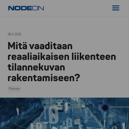
Siirry
Nodeon
sisältöön
Pääval
28.5.2025
Mitä vaaditaan
reaaliaikaisen liikenteen
tilannekuvan
rakentamiseen?
Yleinen