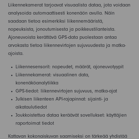
Liikennekamerat tarjoavat visuaalista dataa, jota voidaan
analysoida automaattisesti konenäön avulla. Näin
saadaan tietoa esimerkiksi liikennemääristä,
nopeuksista, jonoutumisesta ja poikkeustilanteista.
Ajoneuvoista kerättävä GPS-data puolestaan antaa
arvokasta tietoa liikennevirtojen sujuvuudesta ja matka-
ajoista.
Liikennesensorit: nopeudet, määrät, ajoneuvotyypit
Liikennekamerat: visuaalinen data,
konenäköanalytiikka
GPS-tiedot: liikennevirtojen sujuvuus, matka-ajat
Julkisen liikenteen API-rajapinnat: sijainti- ja
aikataulutiedot
Joukkoistettua dataa keräävät sovellukset: käyttäjien
raportoimat tiedot
Kattavan kokonaiskuvan saamiseksi on tärkeää yhdistää