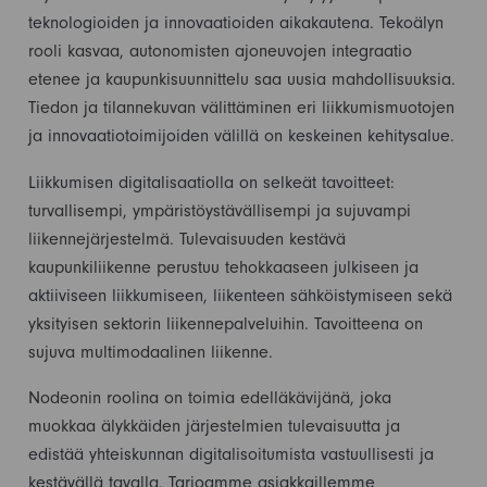
teknologioiden ja innovaatioiden aikakautena. Tekoälyn
rooli kasvaa, autonomisten ajoneuvojen integraatio
etenee ja kaupunkisuunnittelu saa uusia mahdollisuuksia.
Tiedon ja tilannekuvan välittäminen eri liikkumismuotojen
ja innovaatiotoimijoiden välillä on keskeinen kehitysalue.
Liikkumisen digitalisaatiolla on selkeät tavoitteet:
turvallisempi, ympäristöystävällisempi ja sujuvampi
liikennejärjestelmä. Tulevaisuuden kestävä
kaupunkiliikenne perustuu tehokkaaseen julkiseen ja
aktiiviseen liikkumiseen, liikenteen sähköistymiseen sekä
yksityisen sektorin liikennepalveluihin. Tavoitteena on
sujuva multimodaalinen liikenne.
Nodeonin roolina on toimia edelläkävijänä, joka
muokkaa älykkäiden järjestelmien tulevaisuutta ja
edistää yhteiskunnan digitalisoitumista vastuullisesti ja
kestävällä tavalla. Tarjoamme asiakkaillemme