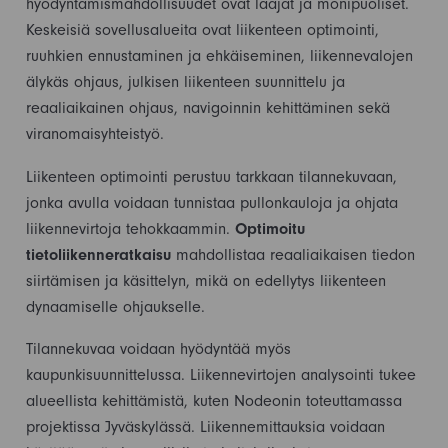
hyödyntämismahdollisuudet ovat laajat ja monipuoliset.
Keskeisiä sovellusalueita ovat liikenteen optimointi,
ruuhkien ennustaminen ja ehkäiseminen, liikennevalojen
älykäs ohjaus, julkisen liikenteen suunnittelu ja
reaaliaikainen ohjaus, navigoinnin kehittäminen sekä
viranomaisyhteistyö.
Liikenteen optimointi perustuu tarkkaan tilannekuvaan,
jonka avulla voidaan tunnistaa pullonkauloja ja ohjata
liikennevirtoja tehokkaammin.
Optimoitu
tietoliikenneratkaisu
mahdollistaa reaaliaikaisen tiedon
siirtämisen ja käsittelyn, mikä on edellytys liikenteen
dynaamiselle ohjaukselle.
Tilannekuvaa voidaan hyödyntää myös
kaupunkisuunnittelussa. Liikennevirtojen analysointi tukee
alueellista kehittämistä, kuten Nodeonin toteuttamassa
projektissa Jyväskylässä. Liikennemittauksia voidaan