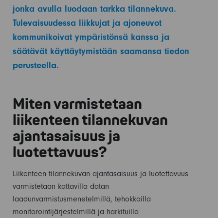
jonka avulla luodaan tarkka tilannekuva.
Tulevaisuudessa liikkujat ja ajoneuvot
kommunikoivat ympäristönsä kanssa ja
säätävät käyttäytymistään saamansa tiedon
perusteella.
Miten varmistetaan
liikenteen tilannekuvan
ajantasaisuus ja
luotettavuus?
Liikenteen tilannekuvan ajantasaisuus ja luotettavuus
varmistetaan kattavilla datan
laadunvarmistusmenetelmillä, tehokkailla
monitorointijärjestelmillä ja harkituilla