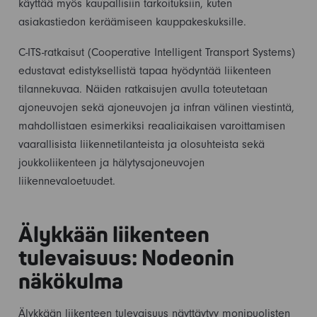
käyttää myös kaupallisiin tarkoituksiin, kuten
asiakastiedon keräämiseen kauppakeskuksille.
C-ITS-ratkaisut (Cooperative Intelligent Transport Systems)
edustavat edistyksellistä tapaa hyödyntää liikenteen
tilannekuvaa. Näiden ratkaisujen avulla toteutetaan
ajoneuvojen sekä ajoneuvojen ja infran välinen viestintä,
mahdollistaen esimerkiksi reaaliaikaisen varoittamisen
vaarallisista liikennetilanteista ja olosuhteista sekä
joukkoliikenteen ja hälytysajoneuvojen
liikennevaloetuudet.
Älykkään liikenteen
tulevaisuus: Nodeonin
näkökulma
Älykkään liikenteen tulevaisuus näyttäytyy monipuolisten