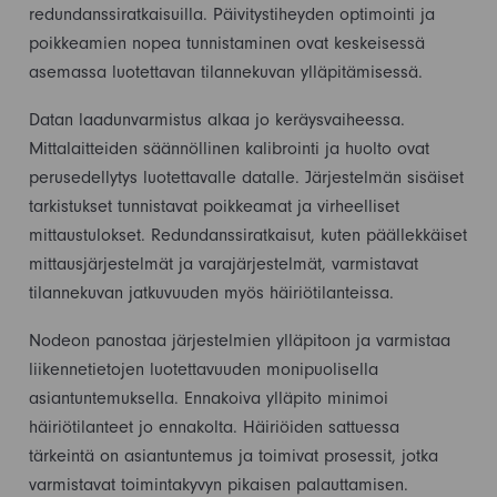
redundanssiratkaisuilla. Päivitystiheyden optimointi ja
poikkeamien nopea tunnistaminen ovat keskeisessä
asemassa luotettavan tilannekuvan ylläpitämisessä.
Datan laadunvarmistus alkaa jo keräysvaiheessa.
Mittalaitteiden säännöllinen kalibrointi ja huolto ovat
perusedellytys luotettavalle datalle. Järjestelmän sisäiset
tarkistukset tunnistavat poikkeamat ja virheelliset
mittaustulokset. Redundanssiratkaisut, kuten päällekkäiset
mittausjärjestelmät ja varajärjestelmät, varmistavat
tilannekuvan jatkuvuuden myös häiriötilanteissa.
Nodeon panostaa järjestelmien ylläpitoon ja varmistaa
liikennetietojen luotettavuuden monipuolisella
asiantuntemuksella. Ennakoiva ylläpito minimoi
häiriötilanteet jo ennakolta. Häiriöiden sattuessa
tärkeintä on asiantuntemus ja toimivat prosessit, jotka
varmistavat toimintakyvyn pikaisen palauttamisen.