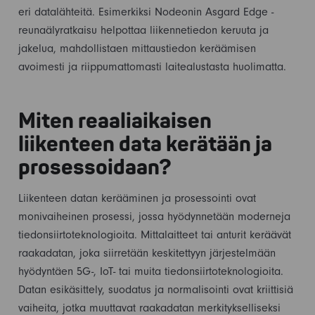
eri datalähteitä. Esimerkiksi Nodeonin Asgard Edge -
reunaälyratkaisu helpottaa liikennetiedon keruuta ja
jakelua, mahdollistaen mittaustiedon keräämisen
avoimesti ja riippumattomasti laitealustasta huolimatta.
Miten reaaliaikaisen
liikenteen data kerätään ja
prosessoidaan?
Liikenteen datan kerääminen ja prosessointi ovat
monivaiheinen prosessi, jossa hyödynnetään moderneja
tiedonsiirtoteknologioita. Mittalaitteet tai anturit keräävät
raakadatan, joka siirretään keskitettyyn järjestelmään
hyödyntäen 5G-, IoT- tai muita tiedonsiirtoteknologioita.
Datan esikäsittely, suodatus ja normalisointi ovat kriittisiä
vaiheita, jotka muuttavat raakadatan merkitykselliseksi