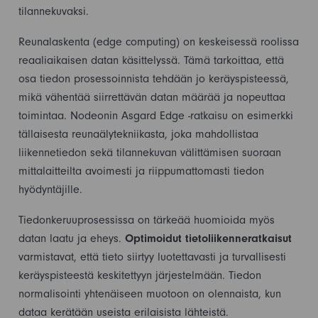
tilannekuvaksi.
Reunalaskenta (edge computing) on keskeisessä roolissa
reaaliaikaisen datan käsittelyssä. Tämä tarkoittaa, että
osa tiedon prosessoinnista tehdään jo keräyspisteessä,
mikä vähentää siirrettävän datan määrää ja nopeuttaa
toimintaa. Nodeonin Asgard Edge -ratkaisu on esimerkki
tällaisesta reunaälytekniikasta, joka mahdollistaa
liikennetiedon sekä tilannekuvan välittämisen suoraan
mittalaitteilta avoimesti ja riippumattomasti tiedon
hyödyntäjille.
Tiedonkeruuprosessissa on tärkeää huomioida myös
datan laatu ja eheys.
Optimoidut tietoliikenneratkaisut
varmistavat, että tieto siirtyy luotettavasti ja turvallisesti
keräyspisteestä keskitettyyn järjestelmään. Tiedon
normalisointi yhtenäiseen muotoon on olennaista, kun
dataa kerätään useista erilaisista lähteistä.