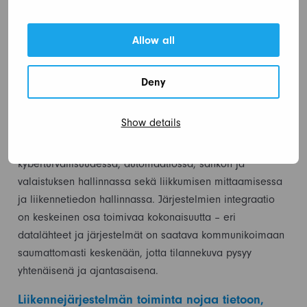
liikennetiedon käsittelyyn ja tallentamiseen. Big data -
teknologiat mahdollistavat valtavien datamäärien
Allow all
nopean analysoinnin. Koneoppimista ja tekoälyä
hyödynnetään yhä enemmän liikennetiedon
analysoinnissa, kuten ruuhkien ennustamisessa ja
Deny
poikkeustilanteiden tunnistamisessa.
Show details
Nodeon hyödyntää liikenneratkaisuissaan laaja-alaista
teknologiaosaamista ICT-teknologioissa,
kyberturvallisuudessa, automaatiossa, sähkön ja
valaistuksen hallinnassa sekä liikkumisen mittaamisessa
ja liikennetiedon hallinnassa. Järjestelmien integraatio
on keskeinen osa toimivaa kokonaisuutta – eri
datalähteet ja järjestelmät on saatava kommunikoimaan
saumattomasti keskenään, jotta tilannekuva pysyy
yhtenäisenä ja ajantasaisena.
Liikennejärjestelmän toiminta nojaa tietoon,