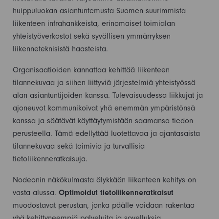
huippuluokan asiantuntemusta Suomen suurimmista
liikenteen infrahankkeista, erinomaiset toimialan
yhteistyöverkostot sekä syvällisen ymmärryksen
liikenneteknisistä haasteista.
Organisaatioiden kannattaa kehittää liikenteen
tilannekuvaa ja siihen liittyviä järjestelmiä yhteistyössä
alan asiantuntijoiden kanssa. Tulevaisuudessa liikkujat ja
ajoneuvot kommunikoivat yhä enemmän ympäristönsä
kanssa ja säätävät käyttäytymistään saamansa tiedon
perusteella. Tämä edellyttää luotettavaa ja ajantasaista
tilannekuvaa sekä toimivia ja turvallisia
tietoliikenneratkaisuja.
Nodeonin näkökulmasta älykkään liikenteen kehitys on
vasta alussa.
Optimoidut tietoliikenneratkaisut
muodostavat perustan, jonka päälle voidaan rakentaa
yhä kehittyneempiä palveluita ja sovelluksia.