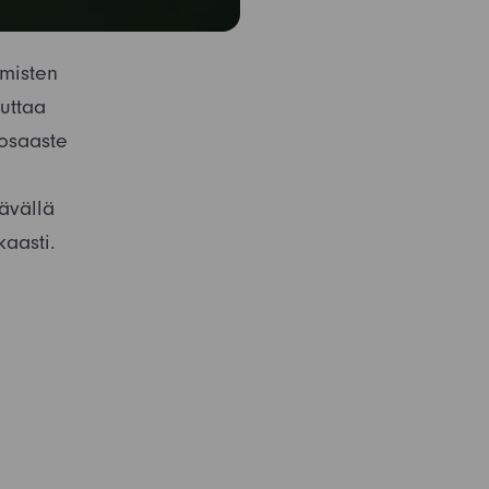
hmisten
kuttaa
losaaste
tävällä
kaasti.