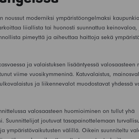
n noussut moderniksi ympäristöongelmaksi kaupunkial
rkoittaa liiallista tai huonosti suunnattua keinovaloa,
nnollista pimeyttä ja aiheuttaa haittoja sekä ympäristö
asvaessa ja valaistuksen lisääntyessä valosaasteen
tunut viime vuosikymmeninä. Katuvalaistus, mainosval
ulkovalaistus ja liikennevalot muodostavat yhdessä v
nittelussa valosaasteen huomioiminen on tullut yhä
. Suunnittelijat joutuvat tasapainottelemaan turvallis
a ympäristövaikutusten välillä. Oikein suunniteltu val