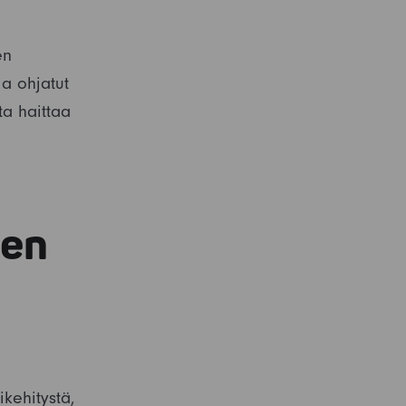
en
ja ohjatut
ta haittaa
nen
kehitystä,