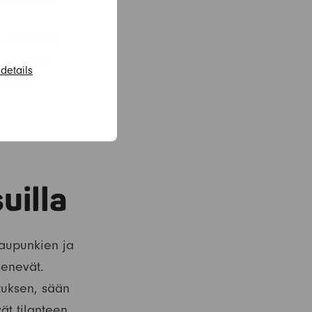
 aiheuttaa
käisevät
details
iskiä.
uilla
kaupunkien ja
kenevät.
stuksen, sään
ät tilanteen