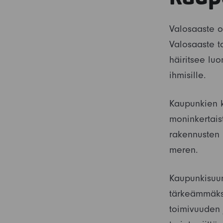
Valosaaste o
Valosaaste ta
häiritsee luo
ihmisille.
Kaupunkien k
moninkertais
rakennusten 
meren.
Kaupunkisuun
tärkeämmäksi
toimivuuden j