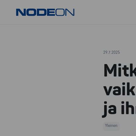
Siirry
Nodeon
sisältöön
29.7.2025
Mit
vai
ja i
Yleinen