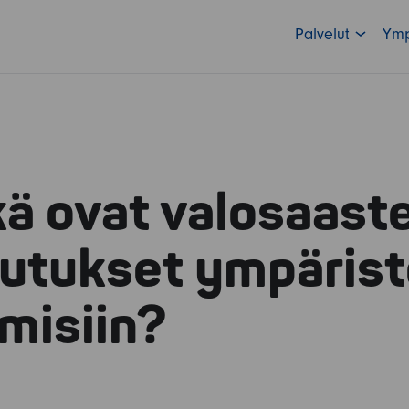
Palvelut
Ymp
kä ovat valosaast
kutukset ympäris
hmisiin?