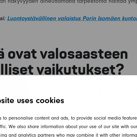
tävän näkyvyyden aiheuttamatta tarpeetonta haittaa ymp
si:
Luontoystävällinen valaistus Porin Isomäen kunto
ä ovat valosaasteen
lliset vaikutukset?
 mukaan valosaasteen
vaikutukset ympäröivään luont
. Se häiritsee monien eliöiden, kuten lintujen, hyöntei
site uses cookies
nollisia käyttäytymismalleja, elämänrytmejä sekä kok
n toimintaa.
 to personalise content and ads, to provide social media feature
ffic. We also share information about your use of our site with our
ing and analytics partners who may combine it with other informa
 vaikutukset ihmisten hyvinvointiin taas kohdistuvat e