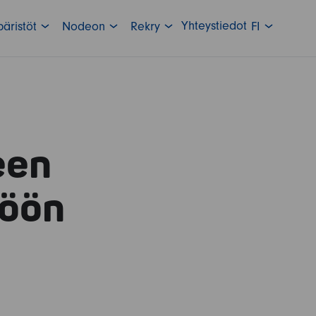
Yhteystiedot
äristöt
Nodeon
Rekry
FI
een
töön