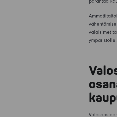
parantaa kau
Ammattitait
vähentämisen 
valaisimet ta
ympäristölle.
Valo
osan
kaup
Valosaasteen