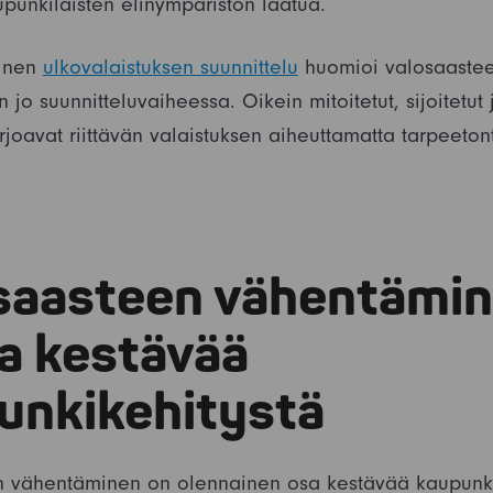
punkilaisten elinympäristön laatua.
oinen
ulkovalaistuksen suunnittelu
huomioi valosaaste
jo suunnitteluvaiheessa. Oikein mitoitetut, sijoitetut 
rjoavat riittävän valaistuksen aiheuttamatta tarpeeton
saasteen vähentämi
a kestävää
unkikehitystä
 vähentäminen on olennainen osa kestävää kaupunki