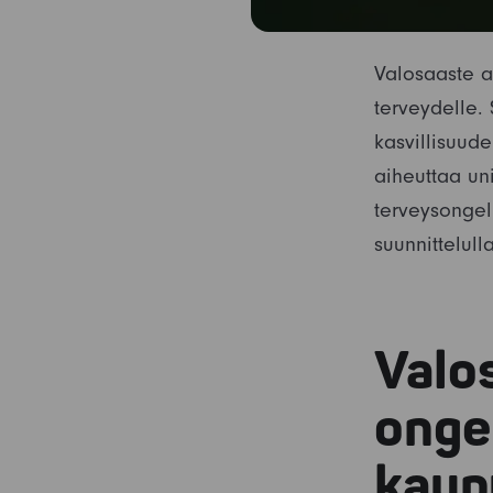
Valosaaste a
terveydelle. 
kasvillisuude
aiheuttaa uni
terveysongelm
suunnittelull
Valo
onge
kaup