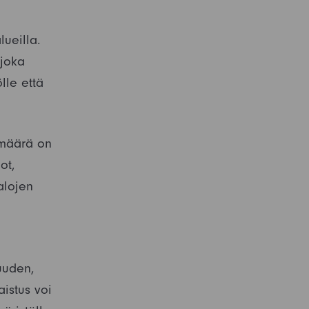
ueilla.
 joka
lle että
 määrä on
ot,
alojen
uuden,
aistus voi