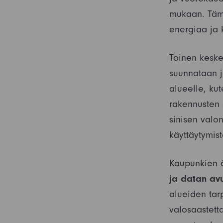
mukaan. Tämä
energiaa ja 
Toinen keske
suunnataan ja
alueelle, kut
rakennusten 
sinisen valo
käyttäytymist
Kaupunkien äl
ja datan avu
alueiden tar
valosaastett