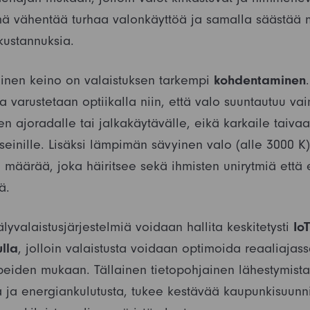
 vähentää turhaa valonkäyttöä ja samalla säästää m
kustannuksia.
inen keino on valaistuksen tarkempi
kohdentaminen
 varustetaan optiikalla niin, että valo suuntautuu vai
en ajoradalle tai jalkakäytävälle, eikä karkaile taivaal
seinille. Lisäksi lämpimän sävyinen valo (alle 3000 K
n määrää, joka häiritsee sekä ihmisten unirytmiä että 
ä.
yvalaistusjärjestelmiä voidaan hallita keskitetysti
Io
lla
, jolloin valaistusta voidaan optimoida reaaliajass
peiden mukaan. Tällainen tietopohjainen lähestymist
a ja energiankulutusta, tukee kestävää kaupunkisuunn