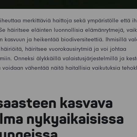
iheuttaa merkittäviä haittoja sekä ympäristölle että i
Se häiritsee eläinten luonnollisia elämänrytmejä, vai
n kasvuun ja heikentää biodiversiteettiä. Ihmisillä va
häiriöitä, häiritsee vuorokausirytmiä ja voi johtaa
iin. Onneksi älykkäillä valaistusjärjestelmillä ja kes
a voidaan vähentää näitä haitallisia vaikutuksia tehok
saasteen kasvava
lma nykyaikaisissa
ungeissa