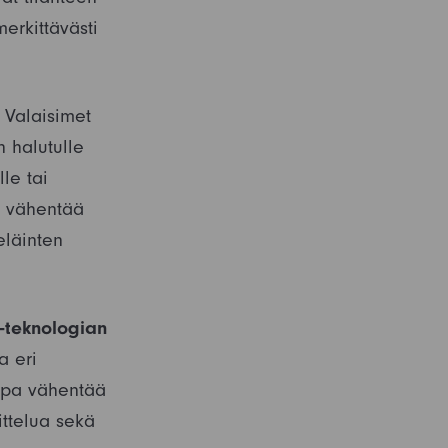
erkittävästi
. Valaisimet
n halutulle
le tai
) vähentää
eläinten
T-teknologian
a eri
apa vähentää
ittelua sekä