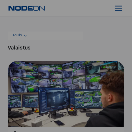
Siirry
Nodeon
sisältöön
Pääval
Kaikki
Valaistus