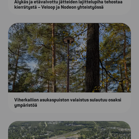
Älykäs ja etävalvottu jätteiden lajittelupiha tehostaa
kierrätystä – Veloop ja Nodeon yhteistyössä
Viherkallion asukaspuiston valaistus sulautuu osaksi
ympäristöä