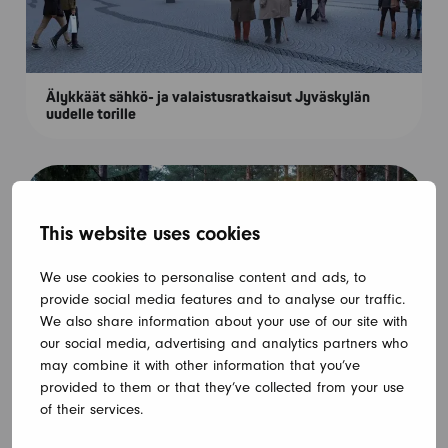
Älykkäät sähkö- ja valaistusratkaisut Jyväskylän
uudelle torille
This website uses cookies
We use cookies to personalise content and ads, to
provide social media features and to analyse our traffic.
We also share information about your use of our site with
our social media, advertising and analytics partners who
may combine it with other information that you’ve
provided to them or that they’ve collected from your use
of their services.
Luontoystävällinen valaistus Porin Isomäen
kuntoradalle