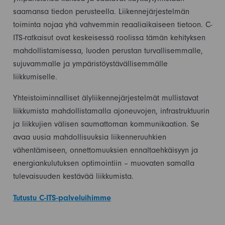
saamansa tiedon perusteella. Liikennejärjestelmän
toiminta nojaa yhä vahvemmin reaaliaikaiseen tietoon. C-
ITS-ratkaisut ovat keskeisessä roolissa tämän kehityksen
mahdollistamisessa, luoden perustan turvallisemmalle,
sujuvammalle ja ympäristöystävällisemmälle
liikkumiselle.
Yhteistoiminnalliset älyliikennejärjestelmät mullistavat
liikkumista mahdollistamalla ajoneuvojen, infrastruktuurin
ja liikkujien välisen saumattoman kommunikaation. Se
avaa uusia mahdollisuuksia liikenneruuhkien
vähentämiseen, onnettomuuksien ennaltaehkäisyyn ja
energiankulutuksen optimointiin – muovaten samalla
tulevaisuuden kestävää liikkumista.
Tutustu C-ITS-palveluihimme