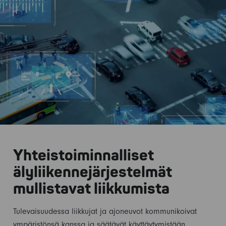
Yhteistoiminnalliset
älyliikennejärjestelmät
mullistavat liikkumista
Tulevaisuudessa liikkujat ja ajoneuvot kommunikoivat
ympäristönsä kanssa ja säätävät käyttäytymistään