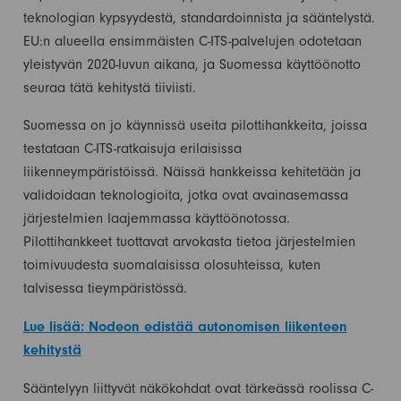
teknologian kypsyydestä, standardoinnista ja sääntelystä.
EU:n alueella ensimmäisten C-ITS-palvelujen odotetaan
yleistyvän 2020-luvun aikana, ja Suomessa käyttöönotto
seuraa tätä kehitystä tiiviisti.
Suomessa on jo käynnissä useita pilottihankkeita, joissa
testataan C-ITS-ratkaisuja erilaisissa
liikenneympäristöissä. Näissä hankkeissa kehitetään ja
validoidaan teknologioita, jotka ovat avainasemassa
järjestelmien laajemmassa käyttöönotossa.
Pilottihankkeet tuottavat arvokasta tietoa järjestelmien
toimivuudesta suomalaisissa olosuhteissa, kuten
talvisessa tieympäristössä.
Lue lisää: Nodeon edistää autonomisen liikenteen
kehitystä
Sääntelyyn liittyvät näkökohdat ovat tärkeässä roolissa C-