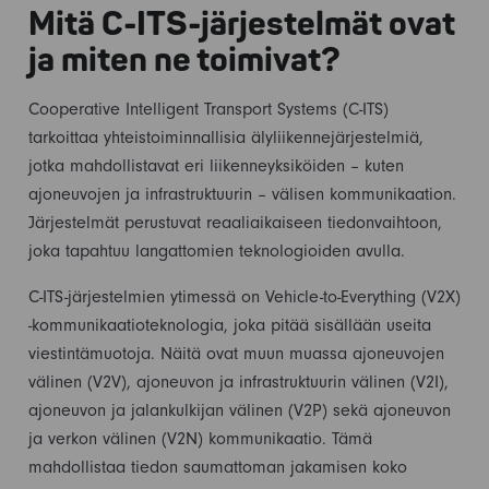
Mitä C-ITS-järjestelmät ovat
ja miten ne toimivat?
Cooperative Intelligent Transport Systems (C-ITS)
tarkoittaa yhteistoiminnallisia älyliikennejärjestelmiä,
jotka mahdollistavat eri liikenneyksiköiden – kuten
ajoneuvojen ja infrastruktuurin – välisen kommunikaation.
Järjestelmät perustuvat reaaliaikaiseen tiedonvaihtoon,
joka tapahtuu langattomien teknologioiden avulla.
C-ITS-järjestelmien ytimessä on Vehicle-to-Everything (V2X)
-kommunikaatioteknologia, joka pitää sisällään useita
viestintämuotoja. Näitä ovat muun muassa ajoneuvojen
välinen (V2V), ajoneuvon ja infrastruktuurin välinen (V2I),
ajoneuvon ja jalankulkijan välinen (V2P) sekä ajoneuvon
ja verkon välinen (V2N) kommunikaatio. Tämä
mahdollistaa tiedon saumattoman jakamisen koko