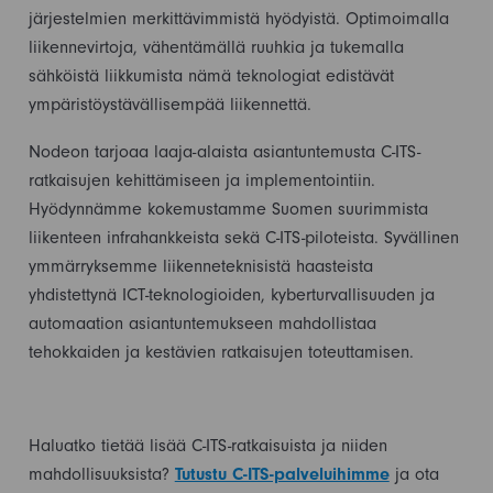
järjestelmien merkittävimmistä hyödyistä. Optimoimalla
liikennevirtoja, vähentämällä ruuhkia ja tukemalla
sähköistä liikkumista nämä teknologiat edistävät
ympäristöystävällisempää liikennettä.
Nodeon tarjoaa laaja-alaista asiantuntemusta C-ITS-
ratkaisujen kehittämiseen ja implementointiin.
Hyödynnämme kokemustamme Suomen suurimmista
liikenteen infrahankkeista sekä C-ITS-piloteista. Syvällinen
ymmärryksemme liikenneteknisistä haasteista
yhdistettynä ICT-teknologioiden, kyberturvallisuuden ja
automaation asiantuntemukseen mahdollistaa
tehokkaiden ja kestävien ratkaisujen toteuttamisen.
Haluatko tietää lisää C-ITS-ratkaisuista ja niiden
mahdollisuuksista?
Tutustu C-ITS-palveluihimme
ja ota