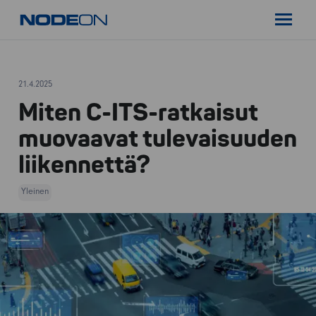
Siirry
Nodeon
sisältöön
Pääval
21.4.2025
Miten C-ITS-ratkaisut
muovaavat tulevaisuuden
liikennettä?
Yleinen