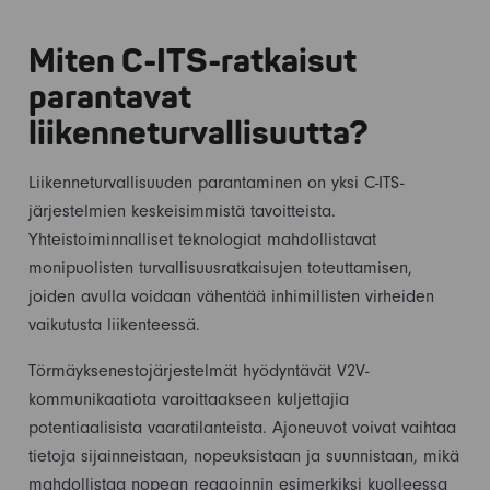
Miten C-ITS-ratkaisut
parantavat
liikenneturvallisuutta?
Liikenneturvallisuuden parantaminen on yksi C-ITS-
järjestelmien keskeisimmistä tavoitteista.
Yhteistoiminnalliset teknologiat mahdollistavat
monipuolisten turvallisuusratkaisujen toteuttamisen,
joiden avulla voidaan vähentää inhimillisten virheiden
vaikutusta liikenteessä.
Törmäyksenestojärjestelmät hyödyntävät V2V-
kommunikaatiota varoittaakseen kuljettajia
potentiaalisista vaaratilanteista. Ajoneuvot voivat vaihtaa
tietoja sijainneistaan, nopeuksistaan ja suunnistaan, mikä
mahdollistaa nopean reagoinnin esimerkiksi kuolleessa