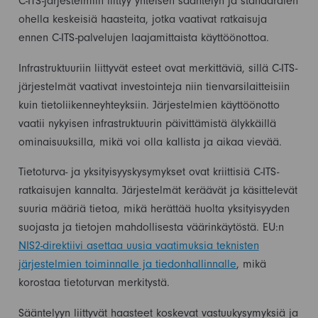
C-ITS-järjestelmiin liittyy yhteisen sääntelyn ja standardien
ohella keskeisiä haasteita, jotka vaativat ratkaisuja
ennen C-ITS-palvelujen laajamittaista käyttöönottoa.
Infrastruktuuriin liittyvät esteet ovat merkittäviä, sillä C-ITS-
järjestelmät vaativat investointeja niin tienvarsilaitteisiin
kuin tietoliikenneyhteyksiin. Järjestelmien käyttöönotto
vaatii nykyisen infrastruktuurin päivittämistä älykkäillä
ominaisuuksilla, mikä voi olla kallista ja aikaa vievää.
Tietoturva- ja yksityisyyskysymykset ovat kriittisiä C-ITS-
ratkaisujen kannalta. Järjestelmät keräävät ja käsittelevät
suuria määriä tietoa, mikä herättää huolta yksityisyyden
suojasta ja tietojen mahdollisesta väärinkäytöstä. EU:n
NIS2-direktiivi asettaa uusia vaatimuksia teknisten
järjestelmien toiminnalle ja tiedonhallinnalle
, mikä
korostaa tietoturvan merkitystä.
Sääntelyyn liittyvät haasteet koskevat vastuukysymyksiä ja