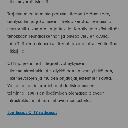
liikenneympäristössä.
Järjestelmien toiminta perustuu tiedon keräämiseen,
analysoitiin ja jakamiseen. Tietoa kerätään erilaisilla
sensoreilla, kameroilla ja tutkilla. Kerätty tieto käsitellään
tehokkaan reunalaskennan ja pilvipalvelujen avulla,
minkä jälkeen olennaiset tiedot ja varoitukset välitetään
liikkujille.
C-ITS-järjestelmät integroituvat nykyiseen
liikenneinfrastruktuuriin älykkäiden tienvarsiyksiköiden,
liikennevalojen ja muiden ohjausjärjestelmien kautta.
Vaiheittainen integrointi mahdollistaa uusien
toiminnallisuuksien lisäämisen olemassa olevaan
infrastruktuuriin ilman mittavia muutostöitä.
Lue lisää: C-ITS-ratkaisut