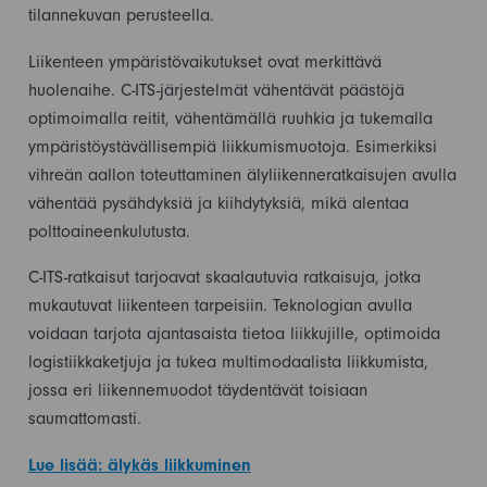
tilannekuvan perusteella.
Liikenteen ympäristövaikutukset ovat merkittävä
huolenaihe. C-ITS-järjestelmät vähentävät päästöjä
optimoimalla reitit, vähentämällä ruuhkia ja tukemalla
ympäristöystävällisempiä liikkumismuotoja. Esimerkiksi
vihreän aallon toteuttaminen älyliikenneratkaisujen avulla
vähentää pysähdyksiä ja kiihdytyksiä, mikä alentaa
polttoaineenkulutusta.
C-ITS-ratkaisut tarjoavat skaalautuvia ratkaisuja, jotka
mukautuvat liikenteen tarpeisiin. Teknologian avulla
voidaan tarjota ajantasaista tietoa liikkujille, optimoida
logistiikkaketjuja ja tukea multimodaalista liikkumista,
jossa eri liikennemuodot täydentävät toisiaan
saumattomasti.
Lue lisää: älykäs liikkuminen