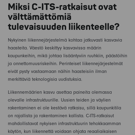
Miksi C-ITS-ratkaisut ovat
välttämättömiä
tulevaisuuden liikenteelle?
Nykyinen liikennejärjestelmä kohtaa jatkuvasti kasvavia
haasteita. Väestö keskittyy kasvavissa määrin
kaupunkeihin, mikä johtaa lisääntyviin ruuhkiin, päästöihin
ja onnettomuusriskeihin. Perinteiset liikennejärjestelmät
eivät pysty vastaamaan näihin haasteisiin ilman
merkittäviä teknologisia uudistuksia.
Liikennemäärien kasvu asettaa paineita olemassa
olevalle infrastruktuurille. Uusien teiden ja väylien
rakentaminen ei ole kestävä ratkaisu, sillä kaupunkitila
on rajallista ja rakentaminen kallista. C-ITS-ratkaisut
mahdollistavat nykyisen infrastruktuurin tehokkaamman
käytön, kun liikennettä voidaan ohjata reaaliaikaisen