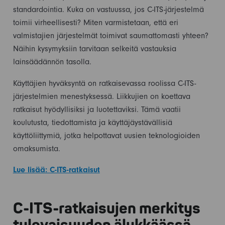
standardointia. Kuka on vastuussa, jos C-ITS-järjestelmä
toimii virheellisesti? Miten varmistetaan, että eri
valmistajien järjestelmät toimivat saumattomasti yhteen?
Näihin kysymyksiin tarvitaan selkeitä vastauksia
lainsäädännön tasolla.
Käyttäjien hyväksyntä on ratkaisevassa roolissa C-ITS-
järjestelmien menestyksessä. Liikkujien on koettava
ratkaisut hyödyllisiksi ja luotettaviksi. Tämä vaatii
koulutusta, tiedottamista ja käyttäjäystävällisiä
käyttöliittymiä, jotka helpottavat uusien teknologioiden
omaksumista.
Lue lisää: C-ITS-ratkaisut
C-ITS-ratkaisujen merkitys