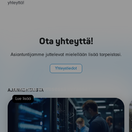
yhteyttä!
Ota yhteyttä!
Asiantuntijamme juttelevat mielellään lisää tarpeistasi.
Yhteystiedot
Kun yksikään vika ei saa pysäyttää koko
verkkoa – mitä redundanssi oikeasti
tarkoittaa kriittisessä infrassa?
AJANKOHTAISTA
Lue lisää