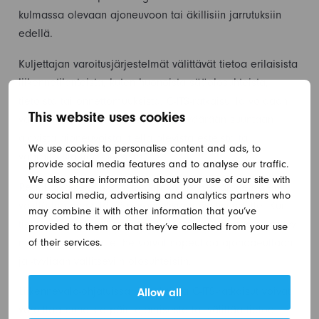
kulmassa olevaan ajoneuvoon tai äkillisiin jarrutuksiin
edellä.
Kuljettajan varoitusjärjestelmät välittävät tietoa erilaisista
liikennetilanteista, kuten huonoista sääolosuhteista,
tietöistä tai onnettomuuksista. C-ITS-ratkaisuilla voidaan
This website uses cookies
varoittaa reaaliajassa esimerkiksi väärään suuntaan
ajavista ajoneuvoista, tiellä olevista esteistä tai
We use cookies to personalise content and ads, to
vaarallisista tieosuuksista.
provide social media features and to analyse our traffic.
We also share information about your use of our site with
Reaaliaikaisen liikennetiedon jakaminen ajoneuvojen
our social media, advertising and analytics partners who
välillä tuo merkittäviä parannuksia turvallisuudelle. Kun
may combine it with other information that you’ve
tieto esimerkiksi yllättävästä jäisestä tienpinnasta välittyy
provided to them or that they’ve collected from your use
of their services.
muille tienkäyttäjille, he voivat sopeuttaa ajonopeuttaan
ja -tyyliään vallitseviin olosuhteisiin.
Liikennevalo-ohjatuissa risteyksissä C-ITS-ratkaisut voivat
Allow all
varoittaa punaisia päin ajamisesta tai välittää tietoa