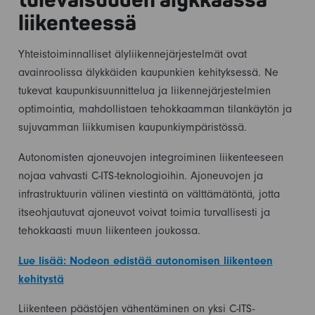
tulevaisuuden älykkäässä
liikenteessä
Yhteistoiminnalliset älyliikennejärjestelmät ovat
avainroolissa älykkäiden kaupunkien kehityksessä. Ne
tukevat kaupunkisuunnittelua ja liikennejärjestelmien
optimointia, mahdollistaen tehokkaamman tilankäytön ja
sujuvamman liikkumisen kaupunkiympäristössä.
Autonomisten ajoneuvojen integroiminen liikenteeseen
nojaa vahvasti C-ITS-teknologioihin. Ajoneuvojen ja
infrastruktuurin välinen viestintä on välttämätöntä, jotta
itseohjautuvat ajoneuvot voivat toimia turvallisesti ja
tehokkaasti muun liikenteen joukossa.
Lue lisää: Nodeon edistää autonomisen liikenteen
kehitystä
Liikenteen päästöjen vähentäminen on yksi C-ITS-