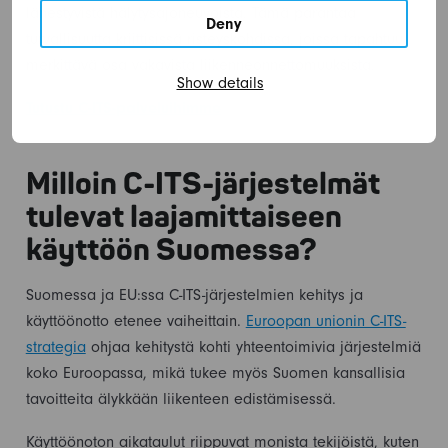
lähestyvistä hälytysajoneuvoista. Tämä parantaa
Deny
turvallisuutta kriittisissä risteyskohdissa, joissa tapahtuu
merkittävä osa vakavista liikenneonnettomuuksista.
Show details
Tutustu C-ITS-palveluihimme
Milloin C-ITS-järjestelmät
tulevat laajamittaiseen
käyttöön Suomessa?
Suomessa ja EU:ssa C-ITS-järjestelmien kehitys ja
käyttöönotto etenee vaiheittain.
Euroopan unionin C-ITS-
strategia
ohjaa kehitystä kohti yhteentoimivia järjestelmiä
koko Euroopassa, mikä tukee myös Suomen kansallisia
tavoitteita älykkään liikenteen edistämisessä.
Käyttöönoton aikataulut riippuvat monista tekijöistä, kuten