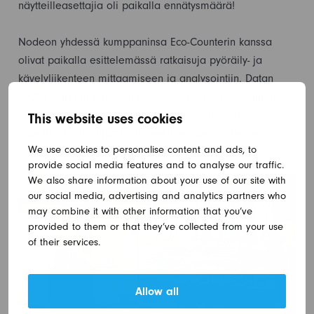
näytteilleasettajia oli paikalla ennätysmäärä!
Nodeon yhdessä kumppaninsa Eco-Counterin kanssa
olivat paikalla esittelemässä ratkaisuja pyöräily- ja
kävelyliikenteen mittaamiseen ja analysointiin. Datan
avulla voidaan mm. seurata pyöräily- ja kävelyreittien
käytön kehitystä, arvioida tehtyjen investointien
This website uses cookies
vaikutuksia käyttäjämääriin sekä ennakoida reittien
We use cookies to personalise content and ads, to
huoltotarvetta.
provide social media features and to analyse our traffic.
We also share information about your use of our site with
our social media, advertising and analytics partners who
may combine it with other information that you’ve
provided to them or that they’ve collected from your use
of their services.
Allow all