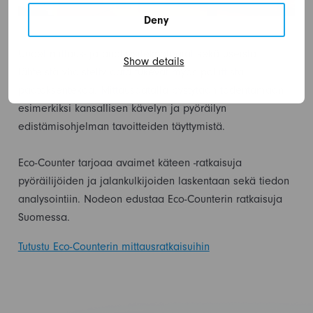
Deny
Uudet mittaus- ja analyysiteknologiat sekä useista
Show details
lähteistä yhdistelty data tukevat myös poliittista
päätöksentekoa. Mittausdatalla pystytään todentamaan
esimerkiksi kansallisen kävelyn ja pyöräilyn
edistämisohjelman tavoitteiden täyttymistä.
Eco-Counter tarjoaa avaimet käteen -ratkaisuja
pyöräilijöiden ja jalankulkijoiden laskentaan sekä tiedon
analysointiin. Nodeon edustaa Eco-Counterin ratkaisuja
Suomessa.
Tutustu Eco-Counterin mittausratkaisuihin