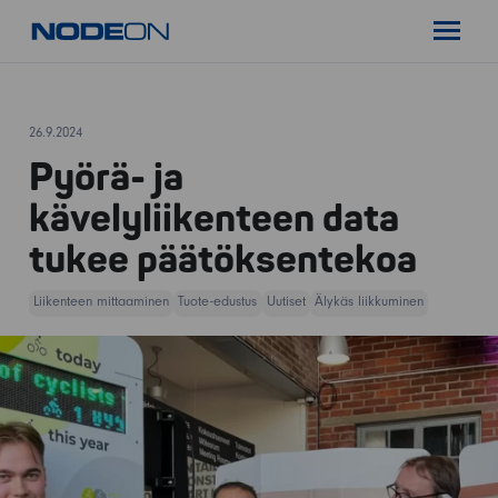
Siirry
Nodeon
sisältöön
Pääval
26.9.2024
Pyörä- ja
kävelyliikenteen data
tukee päätöksentekoa
Liikenteen mittaaminen
Tuote-edustus
Uutiset
Älykäs liikkuminen