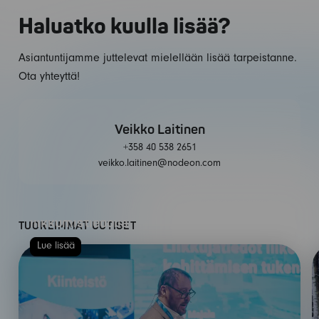
Haluatko kuulla lisää?
Asiantuntijamme juttelevat mielellään lisää tarpeistanne.
Ota yhteyttä!
Veikko Laitinen
+358 40 538 2651
veikko.laitinen@nodeon.com
Elinkeinoelämän kehitykseen boostia
liikkumistiedolla
TUOREIMMAT UUTISET
Lue lisää