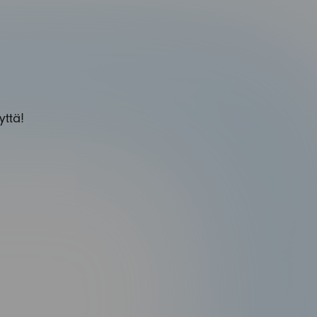
yttä!
Varaudu sähköautojen