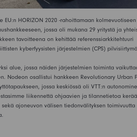
me EU:n HORIZON 2020 -rahoittamaan kolmevuotisee
ushankkeeseen, jossa oli mukana 29 yritystä ja yhtei
keen tavoitteena on kehittää referenssiarkkitehtuuri
riittisten kyberfyysisten järjestelmien (CPS) pilvisiirtym
ksi alue, jossa näiden järjestelmien toiminta vaikutta
een. Nodeon osallistui hankkeen Revolutionary Urban P
äyttötapaukseen, jossa keskiössä oli VTT:n autonomine
estasimme liikennettä ohjaavien ja tilannetietoa kerä
n sekä ajoneuvon välisen tiedonvälityksen toimivuutta 
a.