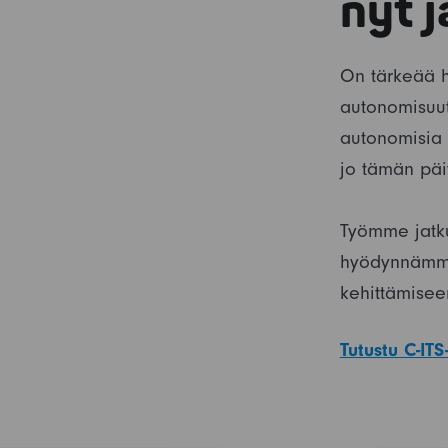
nyt 
On tärkeää h
autonomisuut
autonomisia 
jo tämän päiv
Työmme jatku
hyödynnämme
kehittämisee
Tutustu C-IT