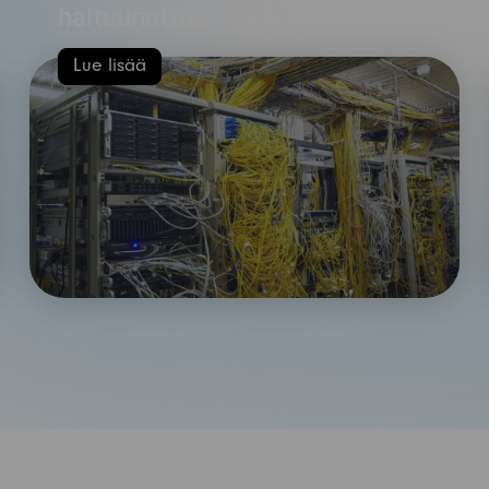
haltuunottoa
Lue lisää