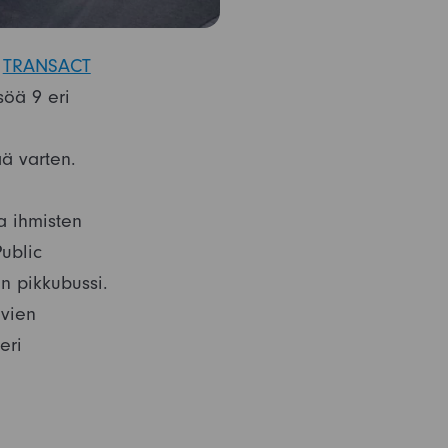
n
TRANSACT
söä 9 eri
ää varten.
a ihmisten
ublic
n pikkubussi.
ävien
eri