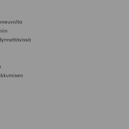
joneuvolta
niin
dynnettävissä
a
ikkumisen