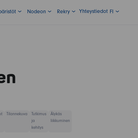
Yhteystiedot
äristöt
Nodeon
Rekry
FI
en
ot
Tilannekuva
Tutkimus
Älykäs
ja
liikkuminen
kehitys