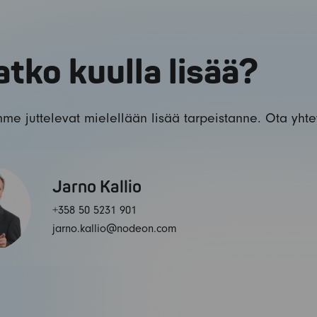
tko kuulla lisää?
me juttelevat mielellään lisää tarpeistanne. Ota yhte
Jarno Kallio
+358 50 5231 901
jarno.kallio@nodeon.com
Tietoliikenneverkon
omaisuudenhallinta vaatii sekä
passiivi- että aktiivipuolen