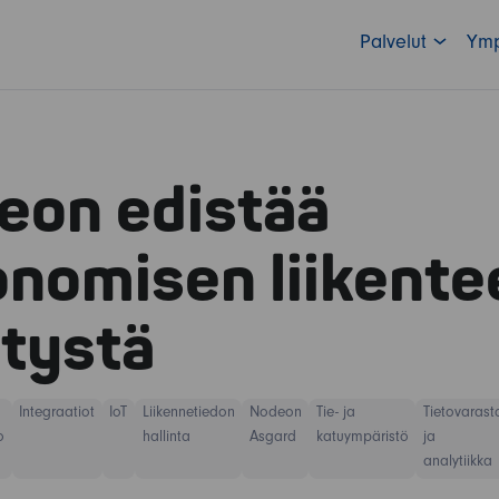
Palvelut
Ymp
eon edistää
onomisen liikente
itystä
Integraatiot
IoT
Liikennetiedon
Nodeon
Tie- ja
Tietovarast
o
hallinta
Asgard
katuympäristö
ja
analytiikka