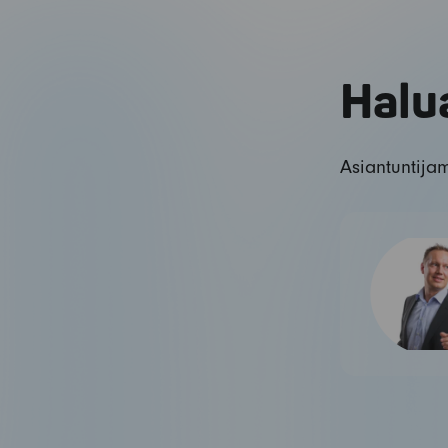
Halua
Asiantuntijam
Kun yksikään vika ei saa
pysäyttää koko verkkoa – mitä
redundanssi oikeasti tarkoittaa