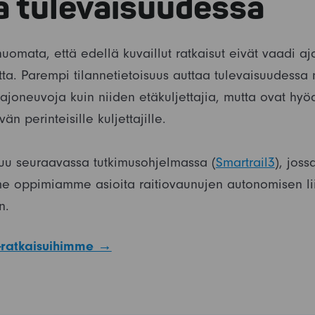
ja tulevaisuudessa
uomata, että edellä kuvaillut ratkaisut eivät vaadi a
ta. Parempi tilannetietoisuus auttaa tulevaisuudessa 
ajoneuvoja kuin niiden etäkuljettajia, mutta ovat hyö
än perinteisille kuljettajille.
u seuraavassa tutkimusohjelmassa (
Smartrail3
), joss
 oppimiamme asioita raitiovaunujen autonomisen li
n.
S-ratkaisuihimm
e →