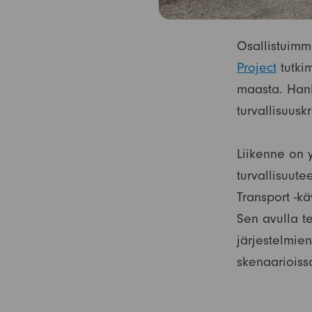
Osallistuim
Project
tutkim
maasta. Hank
turvallisuusk
Liikenne on y
turvallisuut
Transport -k
Sen avulla t
järjestelmie
skenaarioiss