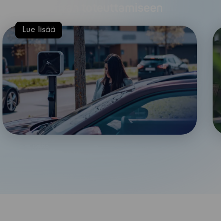
latausinfran toteuttamiseen
Lue lisää