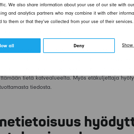
TS-sanomin yhteistyökumppanimme tarjoaman TLEX-alu
ffic. We also share information about your use of our site with our
ard-alustan kautta ajoneuvolle. Tieto parantaa ajo
ing and analytics partners who may combine it with other informa
 to them or that they’ve collected from your use of their services.
ennevalojen ohjaamana sekä autonomisessa että etäajo
teys liikennevaloihin peittyisi.
Show 
low all
Deny
jestelmien avulla välitimme ajoneuvolle myös kump
.:n tuottamaa tekoälypohjaista, suojatien katvealueelt
 Tiedon avulla minibussi pysähtyi autonomisesti, jos 
littämään tietä katvealueelta. Myös etäkuljettaja hyöty
uottamasta tiedosta.
nnetietoisuus hyödyt