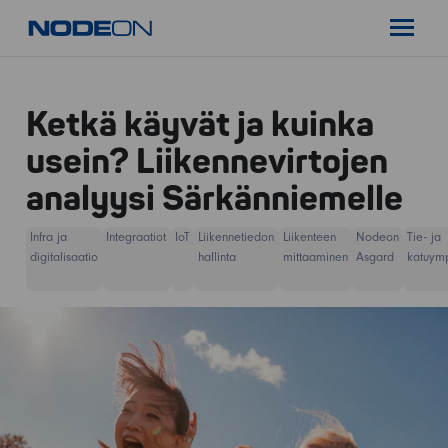
Siirry
Nodeon
sisältöön
Pääval
Ketkä käyvät ja kuinka
usein? Liikennevirtojen
analyysi Särkänniemelle
Infra ja
Integraatiot
IoT
Liikennetiedon
Liikenteen
Nodeon
Tie- ja
digitalisaatio
hallinta
mittaaminen
Asgard
katuymp