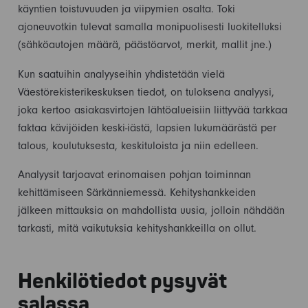
käyntien toistuvuuden ja viipymien osalta. Toki
ajoneuvotkin tulevat samalla monipuolisesti luokitelluksi
(sähköautojen määrä, päästöarvot, merkit, mallit jne.)
Kun saatuihin analyyseihin yhdistetään vielä
Väestörekisterikeskuksen tiedot, on tuloksena analyysi,
joka kertoo asiakasvirtojen lähtöalueisiin liittyvää tarkkaa
faktaa kävijöiden keski-iästä, lapsien lukumäärästä per
talous, koulutuksesta, keskituloista ja niin edelleen.
Analyysit tarjoavat erinomaisen pohjan toiminnan
kehittämiseen Särkänniemessä. Kehityshankkeiden
jälkeen mittauksia on mahdollista uusia, jolloin nähdään
tarkasti, mitä vaikutuksia kehityshankkeilla on ollut.
Henkilötiedot pysyvät
salassa