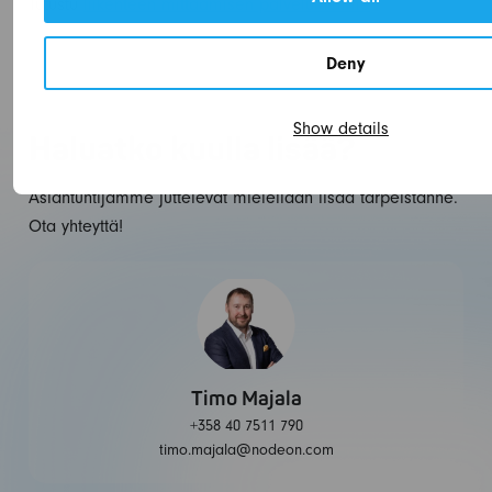
Tutustu
liikenteen mittaamisen palveluihimme
Deny
Show details
Haluatko kuulla lisää?
Asiantuntijamme juttelevat mielellään lisää tarpeistanne.
Ota yhteyttä!
Timo Majala
+358 40 7511 790
timo.majala@nodeon.com