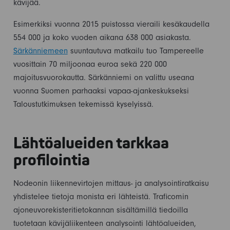
kävijää.
Esimerkiksi vuonna 2015 puistossa vieraili kesäkaudella
554 000 ja koko vuoden aikana 638 000 asiakasta.
Särkänniemeen
suuntautuva matkailu tuo Tampereelle
vuosittain 70 miljoonaa euroa sekä 220 000
majoitusvuorokautta. Särkänniemi on valittu useana
vuonna Suomen parhaaksi vapaa-ajankeskukseksi
Taloustutkimuksen tekemissä kyselyissä.
Lähtöalueiden tarkkaa
profilointia
Nodeonin liikennevirtojen mittaus- ja analysointiratkaisu
yhdistelee tietoja monista eri lähteistä. Traficomin
ajoneuvorekisteritietokannan sisältämillä tiedoilla
tuotetaan kävijäliikenteen analysointi lähtöalueiden,