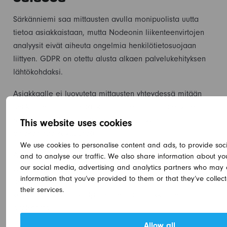
Särkänniemi saa mittausten avulla monipuolista uutta
tietoa asiakkaistaan, mutta Nodeonin liikenteenvirtojen
analyysit eivät aiheuta ongelmia henkilötietosuojaan
liittyen. GDPR on otettu alusta alkaen palvelukehityksen
lähtökohdaksi.
Asiakkaalle ei luovuteta mittausten yhteydessä mitään
henkilötietoja. Ei nimiä, katuosoitteita tai ajoneuvojen
rekisteritunnuksia. Postinumerot ovat syvin taso, joita
This website uses cookies
asiakas saa käyttöönsä.
We use cookies to personalise content and ads, to provide soc
Asiakkaalle ei synny henkilötietorekisteriä mittauksen
and to analyse our traffic. We also share information about your
our social media, advertising and analytics partners who may 
tuloksena, ja Nodeon on sopinut kaikki
information that you’ve provided to them or that they’ve collec
henkilötietosuojaan liittyvät asiat jo valmiiksi Traficomin
their services.
kanssa. Palvelun hyödyntäminen on asiakkaalle siis
huoletonta.
Allow all